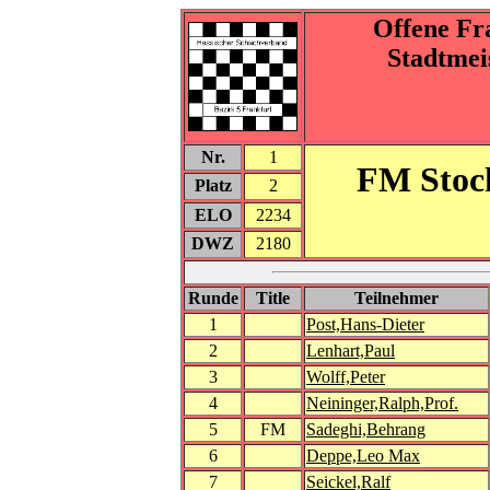
Offene Fr
Stadtmei
Nr.
1
FM Stoc
Platz
2
ELO
2234
DWZ
2180
Runde
Title
Teilnehmer
1
Post,Hans-Dieter
2
Lenhart,Paul
3
Wolff,Peter
4
Neininger,Ralph,Prof.
5
FM
Sadeghi,Behrang
6
Deppe,Leo Max
7
Seickel,Ralf