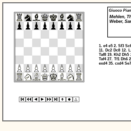
Giuoco Pia
Mehlen, T
Weber, Sa
1.
e4
e5
2.
Sf3
Sc
11.
Dc2
Dc8
12.
L
Taf8
19.
Kh2
Dh5
Taf4
27.
Tf1
Dh6
2
exd4
35.
cxd4
Se