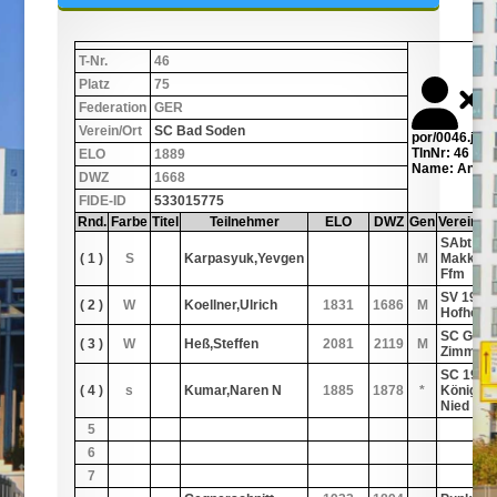
T-Nr.
46
Platz
75
Federation
GER
Verein/Ort
SC Bad Soden
por/0046.jpg
TlnNr: 46
ELO
1889
Name: Anthes
DWZ
1668
FIDE-ID
533015775
Rnd.
Farbe
Titel
Teilnehmer
ELO
DWZ
Gen
Verein/Or
SAbt Tu
( 1 )
S
Karpasyuk,Yevgen
M
Makkabi
Ffm
SV 1920
( 2 )
W
Koellner,Ulrich
1831
1686
M
Hofheim
SC Groß
( 3 )
W
Heß,Steffen
2081
2119
M
Zimmer
SC 1961
( 4 )
s
Kumar,Naren N
1885
1878
*
König
Nied
5
6
7