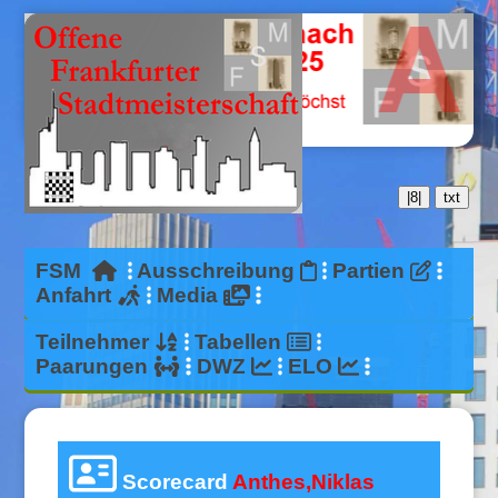
|8|
txt
FSM
Ausschreibung
Partien
Anfahrt
Media
Teilnehmer
Tabellen
Paarungen
DWZ
ELO
Scorecard
Anthes,Niklas