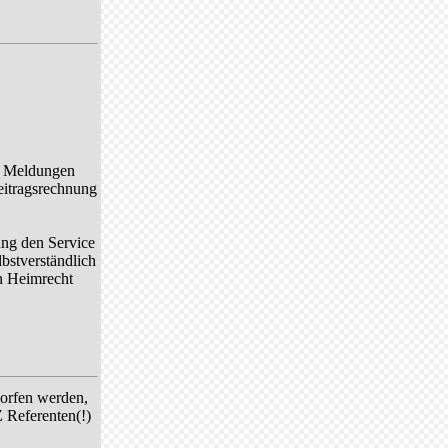
de Meldungen
Beitragsrechnung
ung den Service
lbstverständlich
n Heimrecht
orfen werden,
 Referenten(!)