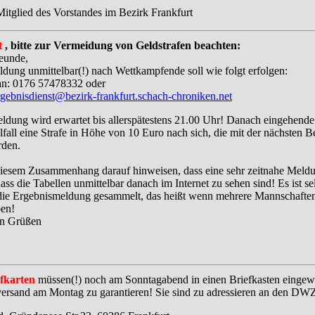
itglied des Vorstandes im Bezirk Frankfurt
t
, bitte zur Vermeidung von Geldstrafen beachten:
eunde,
dung unmittelbar(!) nach Wettkampfende soll wie folgt erfolgen:
 an: 0176 57478332 oder
rgebnisdienst@bezirk-frankfurt.schach-chroniken.net
ldung wird erwartet bis allerspätestens 21.00 Uhr! Danach eingehen
fall eine Strafe in Höhe von 10 Euro nach sich, die mit der nächsten 
rden.
diesem Zusammenhang darauf hinweisen, dass eine sehr zeitnahe Meld
dass die Tabellen unmittelbar danach im Internet zu sehen sind! Es ist se
die Ergebnismeldung gesammelt, das heißt wenn mehrere Mannschafte
en!
en Grüßen
fkarten
müssen(!) noch am Sonntagabend in einen Briefkasten eingew
ersand am Montag zu garantieren! Sie sind zu adressieren an den DWZ