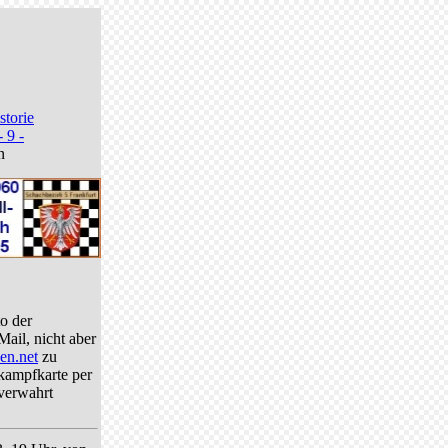
storie
- 9 -
n
o der
ail, nicht aber
en.net
zu
tkampfkarte per
verwahrt