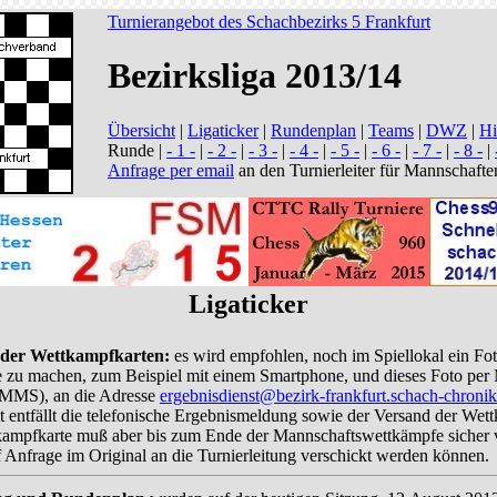
Turnierangebot des Schachbezirks 5 Frankfurt
Bezirksliga 2013/14
Übersicht
|
Ligaticker
|
Rundenplan
|
Teams
|
DWZ
|
Hi
Runde |
- 1 -
|
- 2 -
|
- 3 -
|
- 4 -
|
- 5 -
|
- 6 -
|
- 7 -
|
- 8 -
|
Anfrage per email
an den Turnierleiter für Mannschafte
Ligaticker
der Wettkampfkarten:
es wird empfohlen, noch im Spiellokal ein Fot
 zu machen, zum Beispiel mit einem Smartphone, und dieses Foto per M
MMS), an die Adresse
ergebnisdienst@bezirk-frankfurt.schach-chronik
 entfällt die telefonische Ergebnismeldung sowie der Versand der Wet
kampfkarte muß aber bis zum Ende der Mannschaftswettkämpfe sicher 
 Anfrage im Original an die Turnierleitung verschickt werden können.