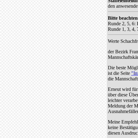
Staffeleintei
den anwesenden 
Bitte beachte
Runde 2, 5, 6:
Runde 1, 3, 4,
Werte Schachfr
der Bezirk Fran
Mannschaftskäm
Die beste Mögl
ist die Seite
"In
die Mannschaft
Erneut wird fü
über diese Über
leichter verarb
Meldung der Ma
Ausnahmefälle
Meine Empfehlu
keine Bestätig
diesen Ausdruck