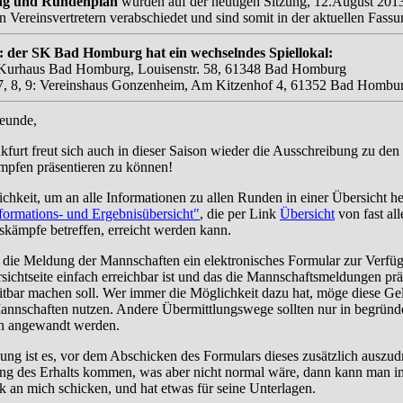
lung und Rundenplan
wurden auf der heutigen Sitzung, 12.August 2013
Vereinsvertretern verabschiedet und sind somit in der aktuellen Fassu
n: der SK Bad Homburg hat ein wechselndes Spiellokal:
 Kurhaus Bad Homburg, Louisenstr. 58, 61348 Bad Homburg
 7, 8, 9: Vereinshaus Gonzenheim, Am Kitzenhof 4, 61352 Bad Hombu
eunde,
kfurt freut sich auch in dieser Saison wieder die Ausschreibung zu den
pfen präsentieren zu können!
ichkeit, um an alle Informationen zu allen Runden in einer Übersicht
formations- und Ergebnisübersicht"
, die per Link
Übersicht
von fast all
skämpfe betreffen, erreicht werden kann.
r die Meldung der Mannschaften ein elektronisches Formular zur Verfüg
sichtseite einfach erreichbar ist und das die Mannschaftsmeldungen prä
eitbar machen soll. Wer immer die Möglichkeit dazu hat, möge diese Ge
nnschaften nutzen. Andere Übermittlungswege sollten nur in begründ
n angewandt werden.
ng ist es, vor dem Abschicken des Formulars dieses zusätzlich auszud
ung des Erhalts kommen, was aber nicht normal wäre, dann kann man 
 an mich schicken, und hat etwas für seine Unterlagen.