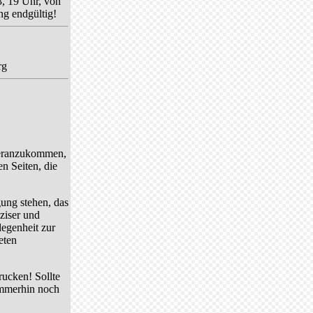
, 19 Uhr, von
ng endgültig!
rg
 heranzukommen,
en Seiten, die
ung stehen, das
ziser und
legenheit zur
eten
rucken! Sollte
immerhin noch