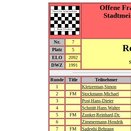
Offene Fr
Stadtmei
Nr.
7
R
Platz
5
ELO
2092
DWZ
1991
Runde
Title
Teilnehmer
1
Kletzerman,Simon
2
FM
Stockmann,Michael
3
Post,Hans-Dieter
4
Schmitt,Hans Walter
5
FM
Zunker,Reinhard,Dr.
6
Zimmermann,Hendrik
7
FM
Sadeghi,Behrang