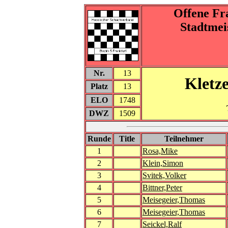
Offene Fr
Stadtmei
Nr.
13
Kletz
Platz
13
ELO
1748
DWZ
1509
Runde
Title
Teilnehmer
1
Rosa,Mike
2
Klein,Simon
3
Svitek,Volker
4
Bittner,Peter
5
Meisegeier,Thomas
6
Meisegeier,Thomas
7
Seickel,Ralf