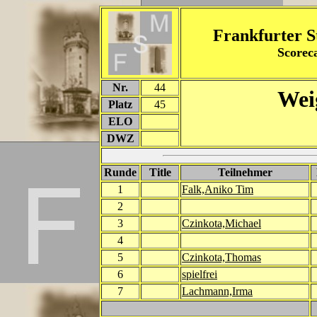
Frankfurter S
Score
Nr.
44
Wei
Platz
45
ELO
DWZ
Runde
Title
Teilnehmer
1
Falk,Aniko Tim
2
3
Czinkota,Michael
4
5
Czinkota,Thomas
6
spielfrei
7
Lachmann,Irma