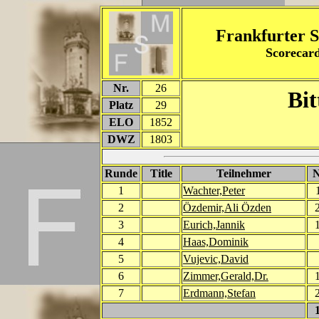
Frankfurter S
Scorecard
Nr.
26
Bit
Platz
29
ELO
1852
DWZ
1803
Runde
Title
Teilnehmer
1
Wachter,Peter
2
Özdemir,Ali Özden
3
Eurich,Jannik
4
Haas,Dominik
5
Vujevic,David
6
Zimmer,Gerald,Dr.
7
Erdmann,Stefan