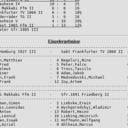
Nauheim IV             10 :  4    25

 Makkabi Ffm II        6 :  8    19

nkfurter TV 1860 II    6 :  8    18½

derräder TG II         5 :  9    18

est 1965 Ffm II        1 : 13    12½
beler Sfr.1985 III                   
Einzelergebnisse
---------------------------------------------------------
Homburg 1927 III      -    Sabt Frankfurter TV 1860 II  4
---------------------------------------------------------
n,Matthias            -  4 Begeluri,Nino                1
Fred                  -  5 Peter,Falco                  0
elmut                 -  6 Tross,Tassilo                1
iner                  -  8 Adam,Jakob                   1
n,Frank               -  7 Medvedovski,Michael          0
Frank                 - 12 Zoy,Artem                    +
---------------------------------------------------------
---------------------------------------------------------
S Makkabi Ffm II      -    Sfr.1891 Friedberg II        3
---------------------------------------------------------
man,Simon             -  2 Liebske,Erwin                1
is,Leonidas           -  4 Wyshgorodskyj,Wladimir       0
Anton                 - 13 Robert,Heino                 1
,Leonid               - 10 Liebing,Heinrich             ½
an,Isaak              - 11 Hoffmann,Wolfgang            ½
,Azriel               -  9 Ahlheim,Marcus               0