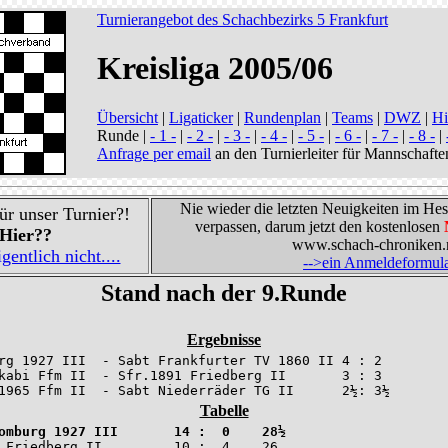
Turnierangebot des Schachbezirks 5 Frankfurt
Kreisliga 2005/06
Übersicht
|
Ligaticker
|
Rundenplan
|
Teams
|
DWZ
|
Hi
Runde |
- 1 -
|
- 2 -
|
- 3 -
|
- 4 -
|
- 5 -
|
- 6 -
|
- 7 -
|
- 8 -
|
Anfrage per email
an den Turnierleiter für Mannschafte
Nie wieder die letzten Neuigkeiten im He
r unser Turnier?!
verpassen, darum jetzt den kostenlosen
Hier??
www.schach-chroniken.n
entlich nicht....
-->ein Anmeldeformular 
Stand nach der 9.Runde
Ergebnisse
rg 1927 III  - Sabt Frankfurter TV 1860 II 4 : 2

kabi Ffm II  - Sfr.1891 Friedberg II       3 : 3

1965 Ffm II  - Sabt Niederräder TG II      2½: 3½  
Tabelle
omburg 1927 III       14 :  0    28½
 Friedberg II         10 :  4    26