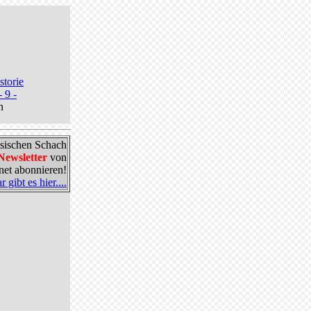
storie
- 9 -
n
ssischen Schach
Newsletter
von
et abonnieren!
gibt es hier....