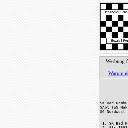
Werbung fü
Warum eig
SK Bad Hombu
SAbt TuS Mak
SG Nordwest 
 1. SK Bad H
 2. Sfr.1891