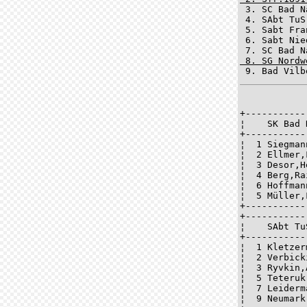

 3. SC Bad 
 4. SAbt TuS
 5. Sabt Fra
 6. Sabt Nie
 8. SG Nordw

 9. Bad Vil
+-----------
¦    SK Bad 
+-----------
¦  1 Siegman
¦  2 Ellmer,
¦  3 Desor,H
¦  4 Berg,Ra
¦  6 Hoffman
¦  5 Müller,
+-----------
+-----------
¦    SAbt Tu
+-----------
¦  1 Kletzer
¦  2 Verbick
¦  3 Ryvkin,
¦  5 Teteruk
¦  7 Leiderm
¦  9 Neumark