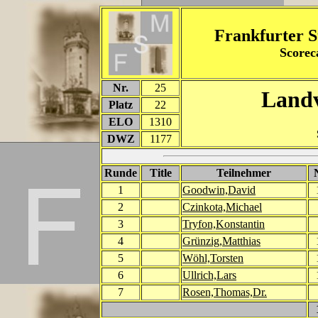
Frankfurter S
Score
Nr.
25
Landv
Platz
22
ELO
1310
DWZ
1177
Runde
Title
Teilnehmer
1
Goodwin,David
2
Czinkota,Michael
3
Tryfon,Konstantin
4
Grünzig,Matthias
5
Wöhl,Torsten
6
Ullrich,Lars
7
Rosen,Thomas,Dr.