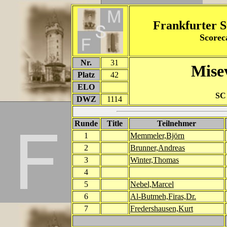
Frankfurter S
Score
Nr.
31
Mise
Platz
42
ELO
SC
DWZ
1114
Runde
Title
Teilnehmer
1
Memmeler,Björn
2
Brunner,Andreas
3
Winter,Thomas
4
5
Nebel,Marcel
6
Al-Butmeh,Firas,Dr.
7
Fredershausen,Kurt