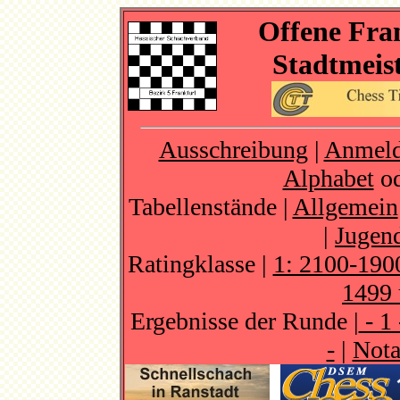
Offene Fra
Stadtmeist
Ausschreibung
|
Anmel
Alphabet
o
Tabellenstände |
Allgemein
|
Jugend
Ratingklasse |
1: 2100-190
1499 
Ergebnisse der Runde |
- 1 
-
|
Nota