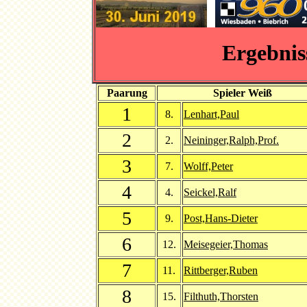
Ergebnis
Paarung
Spieler Weiß
1
8.
Lenhart,Paul
2
2.
Neininger,Ralph,Prof.
3
7.
Wolff,Peter
4
4.
Seickel,Ralf
5
9.
Post,Hans-Dieter
6
12.
Meisegeier,Thomas
7
11.
Rittberger,Ruben
8
15.
Filthuth,Thorsten