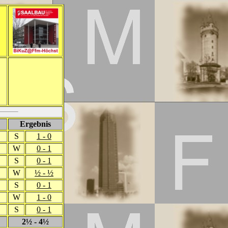
Ergebnis
S
1 - 0
W
0 - 1
S
0 - 1
W
½ - ½
S
0 - 1
W
1 - 0
S
0 - 1
2½ - 4½