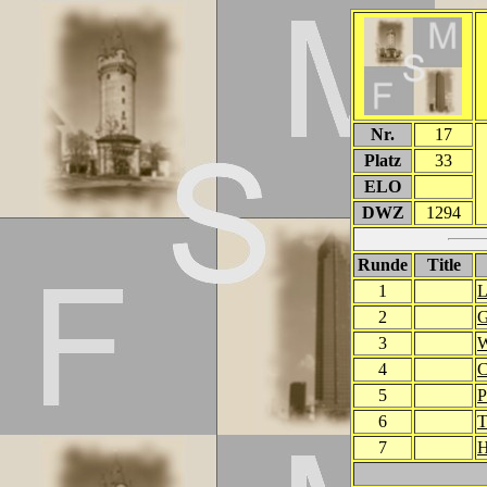
Nr.
17
Platz
33
ELO
DWZ
1294
Runde
Title
1
L
2
G
3
W
4
C
5
P
6
T
7
H