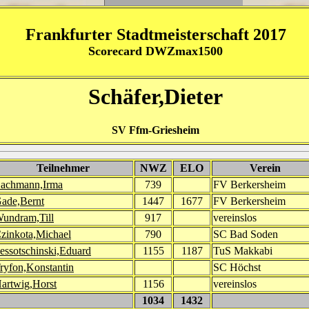
Frankfurter Stadtmeisterschaft 2017
Scorecard DWZmax1500
Schäfer,Dieter
SV Ffm-Griesheim
Teilnehmer
NWZ
ELO
Verein
achmann,Irma
739
FV Berkersheim
ade,Bernt
1447
1677
FV Berkersheim
undram,Till
917
vereinslos
zinkota,Michael
790
SC Bad Soden
essotschinski,Eduard
1155
1187
TuS Makkabi
ryfon,Konstantin
SC Höchst
artwig,Horst
1156
vereinslos
1034
1432