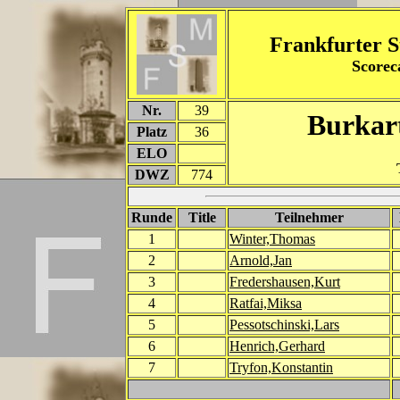
Frankfurter S
Score
Nr.
39
Burkar
Platz
36
ELO
DWZ
774
Runde
Title
Teilnehmer
1
Winter,Thomas
2
Arnold,Jan
3
Fredershausen,Kurt
4
Ratfai,Miksa
5
Pessotschinski,Lars
6
Henrich,Gerhard
7
Tryfon,Konstantin