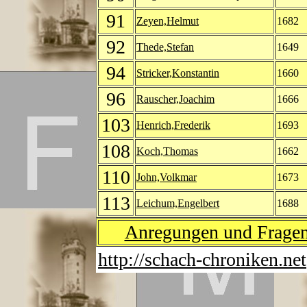
91
Zeyen,Helmut
1682
92
Thede,Stefan
1649
94
Stricker,Konstantin
1660
96
Rauscher,Joachim
1666
103
Henrich,Frederik
1693
108
Koch,Thomas
1662
110
John,Volkmar
1673
113
Leichum,Engelbert
1688
Anregungen und Fragen 
http://schach-chroniken.net