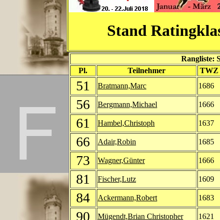
Stand Ratingkla
Rangliste: 
Pl.
Teilnehmer
TWZ
51
Bratmann,Marc
1686
56
Bergmann,Michael
1666
61
Hambel,Christoph
1637
66
Adair,Robin
1685
73
Wagner,Günter
1666
81
Fischer,Lutz
1609
84
Ackermann,Robert
1683
90
Mügendt,Brian Christopher
1621